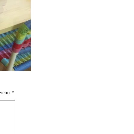
ечены
*