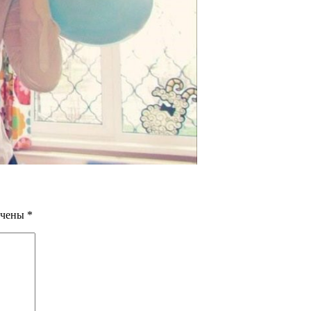
ечены
*