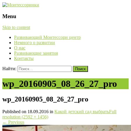
Menu
Skip to content
Развивающий Монтессори центр
Немного о развитии
О нас
Развивающие занятия
Контакты
Найти:
wp_20160905_08_26_27_pro
wp_20160905_08_26_27_pro
Published on
18.09.2016
in
Какой детский сад выбрать
Full
resolution (2592 × 1456)
←
Previous