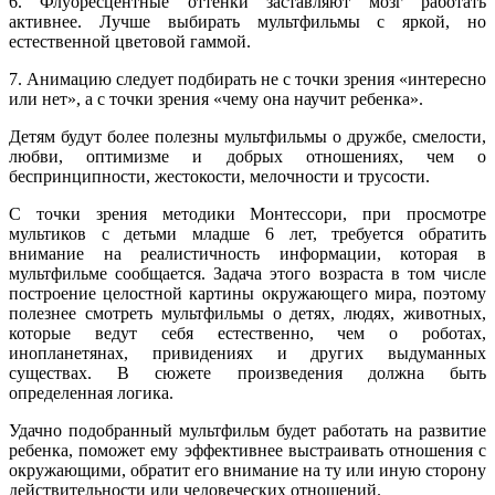
6. Флуоресцентные оттенки заставляют мозг работать
активнее. Лучше выбирать мультфильмы с яркой, но
естественной цветовой гаммой.
7. Анимацию следует подбирать не с точки зрения «интересно
или нет», а с точки зрения «чему она научит ребенка».
Детям будут более полезны мультфильмы о дружбе, смелости,
любви, оптимизме и добрых отношениях, чем о
беспринципности, жестокости, мелочности и трусости.
С точки зрения методики Монтессори, при просмотре
мультиков с детьми младше 6 лет, требуется обратить
внимание на реалистичность информации, которая в
мультфильме сообщается. Задача этого возраста в том числе
построение целостной картины окружающего мира, поэтому
полезнее смотреть мультфильмы о детях, людях, животных,
которые ведут себя естественно, чем о роботах,
инопланетянах, привидениях и других выдуманных
существах. В сюжете произведения должна быть
определенная логика.
Удачно подобранный мультфильм будет работать на развитие
ребенка, поможет ему эффективнее выстраивать отношения с
окружающими, обратит его внимание на ту или иную сторону
действительности или человеческих отношений.