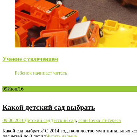
Учение с увлечением
Ребенок начинает читать
09
Июн/16
Какой детский сад выбрать
09.06.2016
Детский сад
Детский сад
,
ясли
Точка Интереса
Какой сад выбрать? С 2014 года количество муниципальных ясе
для детей до 3 лет во
Читать дальше…