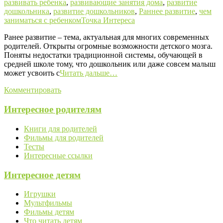
развивать ребенка
,
развивающие занятия дома
,
развитие
дошкольника
,
развитие дошкольников
,
Раннее развитие
,
чем
заниматься с ребенком
Точка Интереса
Ранее развитие – тема, актуальная для многих современных
родителей. Открыты огромные возможности детского мозга.
Поняты недостатки традиционной системы, обучающей в
средней школе тому, что дошкольник или даже совсем малыш
может усвоить с
Читать дальше…
Комментировать
Интересное родителям
Книги для родителей
Фильмы для родителей
Тесты
Интересные ссылки
Интересное детям
Игрушки
Мультфильмы
Фильмы детям
Что читать детям