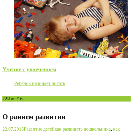
Учение с увлечением
Ребенок начинает читать
22
Июл/16
О раннем развитии
22.07.2016
Развитие детей
как развивать дошкольника
,
как