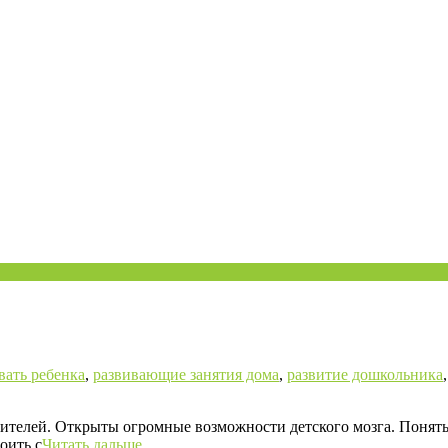
вать ребенка
,
развивающие занятия дома
,
развитие дошкольника
одителей. Открыты огромные возможности детского мозга. Поня
оить с
Читать дальше…