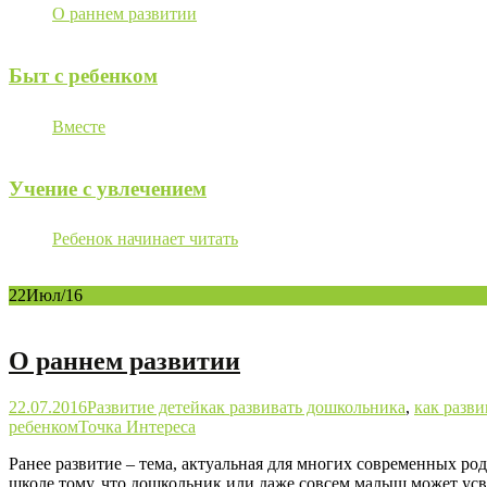
О раннем развитии
Быт с ребенком
Вместе
Учение с увлечением
Ребенок начинает читать
22
Июл/16
О раннем развитии
22.07.2016
Развитие детей
как развивать дошкольника
,
как разви
ребенком
Точка Интереса
Ранее развитие – тема, актуальная для многих современных р
школе тому, что дошкольник или даже совсем малыш может усв