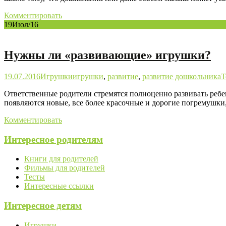
Комментировать
19
Июл/16
Нужны ли «развивающие» игрушки?
19.07.2016
Игрушки
игрушки
,
развитие
,
развитие дошкольника
Т
Ответственные родители стремятся полноценно развивать ребе
появляются новые, все более красочные и дорогие погремушк
Комментировать
Интересное родителям
Книги для родителей
Фильмы для родителей
Тесты
Интересные ссылки
Интересное детям
Игрушки